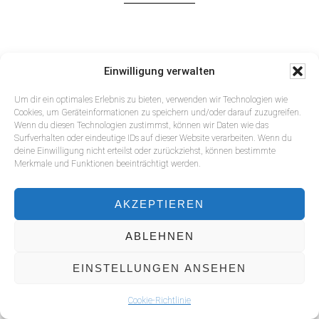
Einwilligung verwalten
Footer
Um dir ein optimales Erlebnis zu bieten, verwenden wir Technologien wie
Cookies, um Geräteinformationen zu speichern und/oder darauf zuzugreifen.
Wenn du diesen Technologien zustimmst, können wir Daten wie das
Surfverhalten oder eindeutige IDs auf dieser Website verarbeiten. Wenn du
deine Einwilligung nicht erteilst oder zurückziehst, können bestimmte
Merkmale und Funktionen beeinträchtigt werden.
AKZEPTIEREN
ABLEHNEN
IMPRESSUM
DATENSCHUTZ
COOKIE-RICHTLINIE (EU)
EINSTELLUNGEN ANSEHEN
COPYRIGHT © 2026 · ANTON WEBER
Cookie-Richtlinie