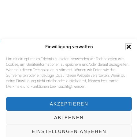
Footer
Einwilligung verwalten
Um dir ein optimales Erlebnis zu bieten, verwenden wir Technologien wie
Cookies, um Geräteinformationen zu speichern und/oder darauf zuzugreifen.
Wenn du diesen Technologien zustimmst, können wir Daten wie das
Surfverhalten oder eindeutige IDs auf dieser Website verarbeiten. Wenn du
deine Einwilligung nicht erteilst oder zurückziehst, können bestimmte
Merkmale und Funktionen beeinträchtigt werden.
AKZEPTIEREN
IMPRESSUM
DATENSCHUTZ
COOKIE-RICHTLINIE (EU)
ABLEHNEN
COPYRIGHT © 2026 · ANTON WEBER
EINSTELLUNGEN ANSEHEN