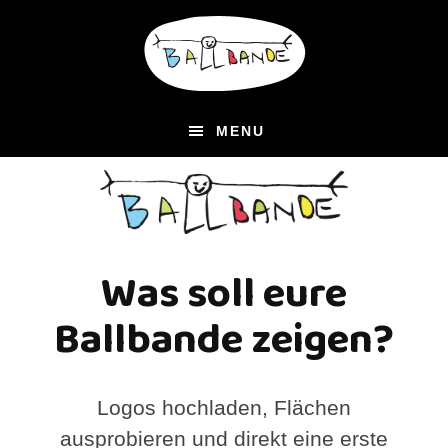
Zum
Zur
Inhalt
Fußzeile
springen
springen
MENU
Was soll eure
Ballbande zeigen?
Logos hochladen, Flächen
ausprobieren und direkt eine erste