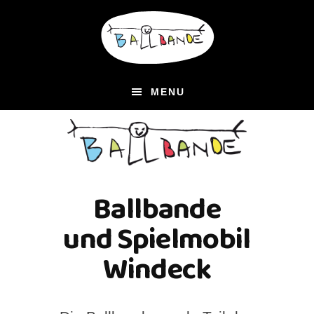
Zum
Zur
Inhalt
Fußzeile
springen
springen
MENU
Ballbande
und Spielmobil
Windeck