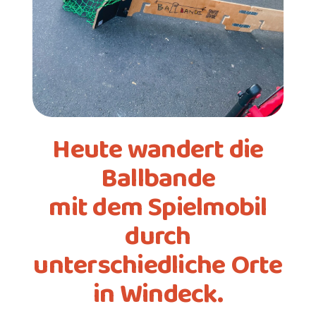
Heute wandert die
Ballbande
mit dem Spielmobil
durch
unterschiedliche Orte
in Windeck.