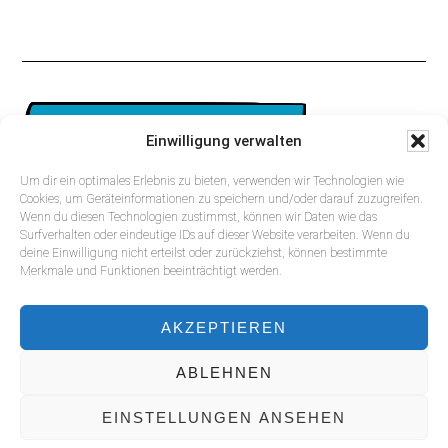
ZURÜCK ZUR HAUPTSEITE
Einwilligung verwalten
Um dir ein optimales Erlebnis zu bieten, verwenden wir Technologien wie
Footer
Cookies, um Geräteinformationen zu speichern und/oder darauf zuzugreifen.
Wenn du diesen Technologien zustimmst, können wir Daten wie das
Surfverhalten oder eindeutige IDs auf dieser Website verarbeiten. Wenn du
deine Einwilligung nicht erteilst oder zurückziehst, können bestimmte
Merkmale und Funktionen beeinträchtigt werden.
AKZEPTIEREN
ABLEHNEN
IMPRESSUM
DATENSCHUTZ
EINSTELLUNGEN ANSEHEN
COOKIE-RICHTLINIE (EU)