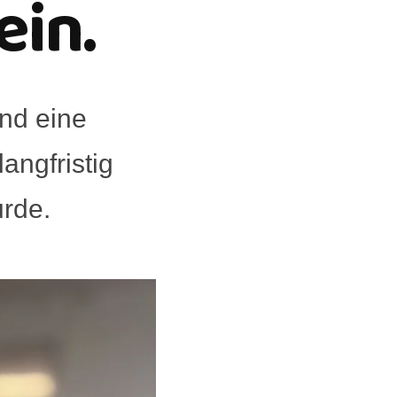
ein.
nd eine
angfristig
urde.