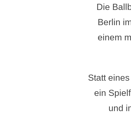
Die Bal
Berlin i
einem mo
Statt eine
ein Spiel
und i