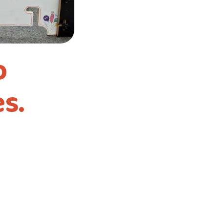
b
es.